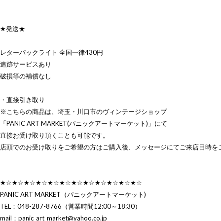
★発送★
レターパックライト 全国一律430円
追跡サービスあり
破損等の補償なし
・直接引き取り
※こちらの商品は、埼玉・川口市のヴィンテージショップ
「PANIC ART MARKET(パニックアートマーケット)」にて
直接お受け取り頂くことも可能です。
店頭でのお受け取りをご希望の方はご購入後、メッセージにてご来店日時を
★☆★☆★☆★☆★☆★☆★☆★☆★☆★☆★☆★☆
PANIC ART MARKET（パニックアートマーケット)
TEL：048-287-8766（営業時間12:00～18:30）
mail：
panic_art_market@yahoo.co.jp