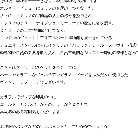
その後、会社オーナーとなり20歳で会社を成功に導き、
オルネラ・ビジューはミラノの名所の一つとなった。
さらに、「ミラノの宝飾品の店」の称号を授与され、
イタリアのクリエイティブジュエリーアートの歴史に名を残す。
またミラノの王宮博物館だけでなく、
ロンドンのヴィクトリア＆アルバート博物館も展示されている。
ジュエリースタイルは主にイタリアの「バロック」アール・ヌーヴォー様式
動植物や自然の要素を取り入れ、自然主義的なジュエリー彫刻の傑作となっ
こちらはフラワーバスケットをモチーフに
パールやカラフルなヴェネチアンガラス、ビーズをふんだんに使用した
ヴィンテージブローチでございます。
カラフルでポップな印象の中に
ゴールドーとシルバーからのカラーが入ることで
高級感のある雰囲気もございます。
お洋服やバッグなどのワンポイントとしていかがでしょうか。